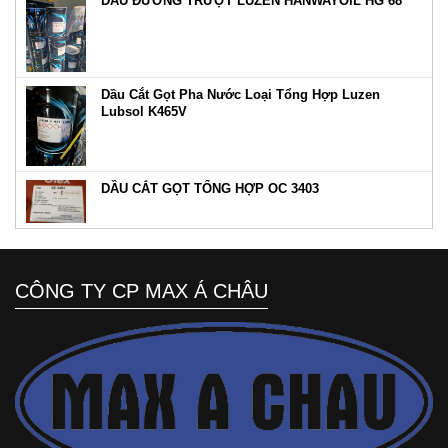
DẦU ĐƯỜNG TRƯỢT LUZEN HANWAYOIL HG 68
Dầu Cắt Gọt Pha Nước Loại Tổng Hợp Luzen
Lubsol K465V
DẦU CẮT GỌT TỔNG HỢP OC 3403
CÔNG TY CP MAX Á CHÂU