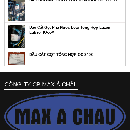
DẦU ĐƯỜNG TRƯỢT LUZEN HANWAYOIL HG 68
Dầu Cắt Gọt Pha Nước Loại Tổng Hợp Luzen
Lubsol K465V
DẦU CẮT GỌT TỔNG HỢP OC 3403
CÔNG TY CP MAX Á CHÂU