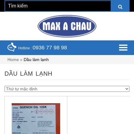
0936 77 98 98
Hotline :
Home
»
Dầu làm lạnh
DẦU LÀM LẠNH