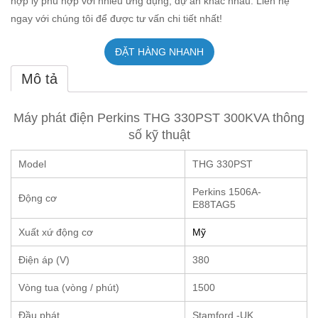
hợp lý phù hợp với nhiều ứng dụng, dự án khác nhau. Liên hệ
ngay với chúng tôi để được tư vấn chi tiết nhất!
ĐẶT HÀNG NHANH
Mô tả
Máy phát điện Perkins THG 330PST 300KVA thông
số kỹ thuật
Model
THG 330PST
Perkins 1506A-
Động cơ
E88TAG5
Xuất xứ động cơ
Mỹ
Điện áp (V)
380
Vòng tua (vòng / phút)
1500
Đầu phát
Stamford -UK