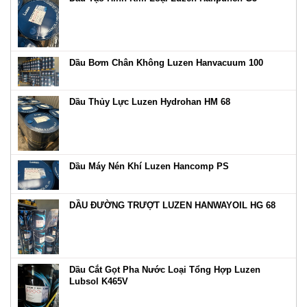
Dầu Bơm Chân Không Luzen Hanvacuum 100
Dầu Thủy Lực Luzen Hydrohan HM 68
Dầu Máy Nén Khí Luzen Hancomp PS
DẦU ĐƯỜNG TRƯỢT LUZEN HANWAYOIL HG 68
Dầu Cắt Gọt Pha Nước Loại Tổng Hợp Luzen
Lubsol K465V