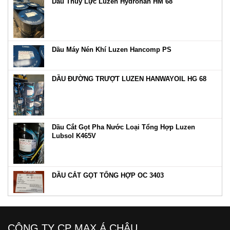
Dầu Thủy Lực Luzen Hydrohan HM 68
Dầu Máy Nén Khí Luzen Hancomp PS
DẦU ĐƯỜNG TRƯỢT LUZEN HANWAYOIL HG 68
Dầu Cắt Gọt Pha Nước Loại Tổng Hợp Luzen
Lubsol K465V
DẦU CẮT GỌT TỔNG HỢP OC 3403
CÔNG TY CP MAX Á CHÂU