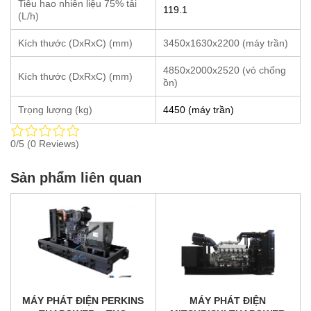
Tiêu hao nhiên liệu 75% tải
119.1
(L/h)
Kích thước (DxRxC) (mm)
3450x1630x2200 (máy trần)
4850x2000x2520 (vỏ chống
Kích thước (DxRxC) (mm)
ồn)
Trọng lượng (kg)
4450 (máy trần)
0/5
(0 Reviews)
Sản phẩm liên quan
MÁY PHÁT ĐIỆN PERKINS
MÁY PHÁT ĐIỆN