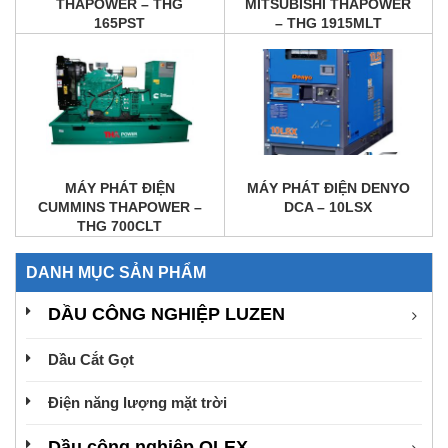
THAPOWER – THG
MITSUBISHI THAPOWER
165PST
– THG 1915MLT
MÁY PHÁT ĐIỆN
MÁY PHÁT ĐIỆN DENYO
CUMMINS THAPOWER –
DCA – 10LSX
THG 700CLT
DANH MỤC SẢN PHẨM
DẦU CÔNG NGHIỆP LUZEN
Dầu Cắt Gọt
Điện năng lượng mặt trời
Dầu công nghiệp OLEX